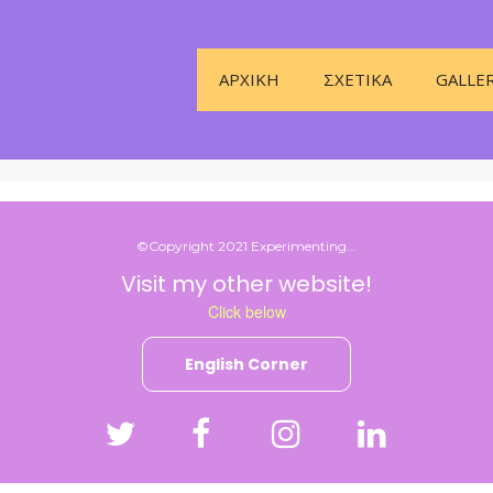
ΑΡΧΙΚΉ
ΣΧΕΤΙΚΆ
GALLE
©Copyright 2021 Experimenting...
Visit my other website!
Click below
English Corner



